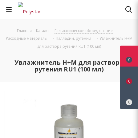
Главная
-
Каталог
-
Гальваническое оборудование
-
Расходные материалы
-
Палладий, рутений
-
Увлажнитель H+M
для раствора рутения RU1 (100 мл)
0
Увлажнитель H+M для раствора
рутения RU1 (100 мл)
0
0