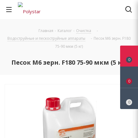
Главная
-
Каталог
-
Очистка
-
Водоструйные и пескоструйные аппараты
-
Песок М6 зерн. F180
75-90 мкм (5 кг)
0
Песок М6 зерн. F180 75-90 мкм (5 кг)
0
0