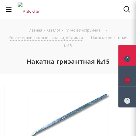
Главная
-
Каталог
-
Ручной инструмент
-
Корневертки, накатки, закатки, обжимки
-
Накатка гризантная
№15
0
Накатка гризантная №15
0
0