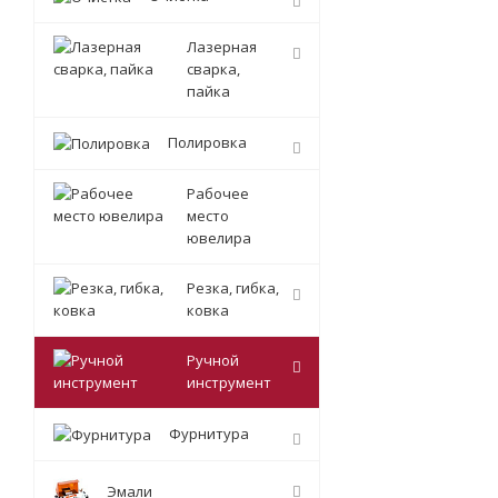
Лазерная
сварка,
пайка
Полировка
Рабочее
место
ювелира
Резка, гибка,
ковка
Ручной
инструмент
Фурнитура
Эмали