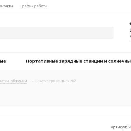
онтакты
График работы
вые
Портативные зарядные станции и солнечны
акатки, обжимки
-
Накатка гризантная №2
Артикул:
5