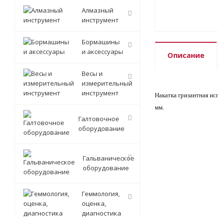
Алмазный
инструмент
Бормашины
и аксессуары
Описание
Весы и
измерительный
инструмент
Накатка гризантная ис
мм.
Галтовочное
оборудование
Гальваническое
оборудование
Геммология,
оценка,
диагностика