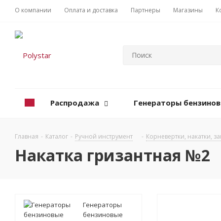
О компании
Оплата и доставка
Партнеры
Магазины
К
Распродажа
Генераторы бензино
Главная
-
Каталог
-
Ручной инструмент
-
Корневертки, накатки, з
Накатка гризантная №2
Генераторы
бензиновые