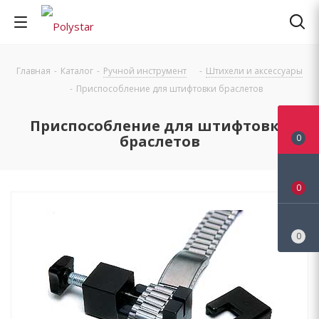
Главная
-
Каталог
-
Ручной инструмент
-
Штихели и аксессуары
-
Приспособление для штифтовки браслетов
Приспособление для штифтовки
браслетов
0
0
0