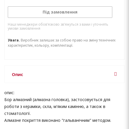
Під замовлення
Наші менеджери обов'язково зв'яжуться з вами і уточнять
умови замовлення
Увага.
Виробник залишає за собою право на зміну технічних
характеристик, кольору, комплектації.
Опис
опис:
Бор алмазний (алмазна головка), застосовується для
роботи з кераміки, скла, м'яким камінню, а також в
стоматології.
Алмазне покриття виконано "гальванічним" методом.