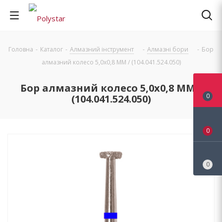
Головна
-
Каталог
-
Алмазний інструмент
-
Алмазні бори
-
Бор
алмазний колесо 5,0х0,8 ММ / (104.041.524.050)
Бор алмазний колесо 5,0х0,8 ММ /
0
(104.041.524.050)
0
0