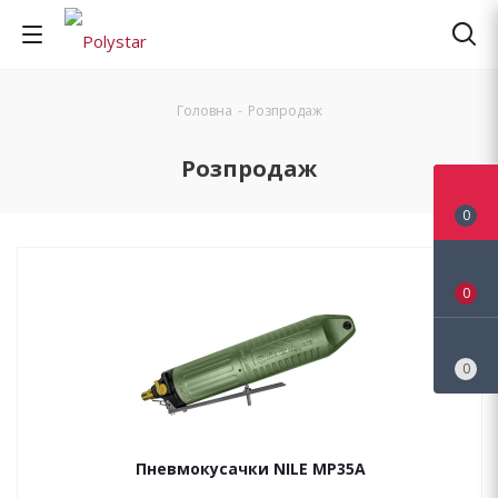
Головна
-
Розпродаж
Розпродаж
0
0
0
Пневмокусачки NILE MP35A