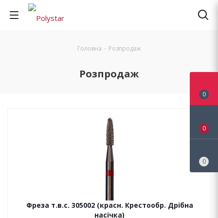
Головна
-
Розпродаж
Розпродаж
0
0
0
Фреза т.в.с. 305002 (красн. Крестообр. Дрібна
насічка)