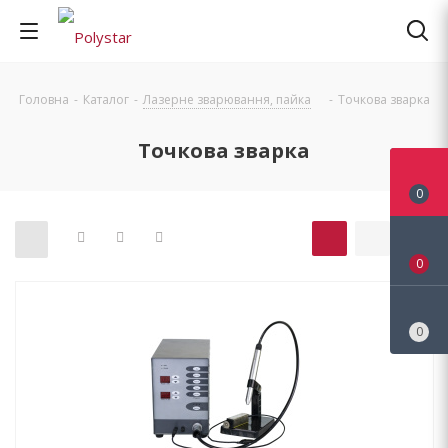
Головна
-
Каталог
-
Лазерне зварювання, пайка
-
Точкова зварка
Точкова зварка
0
0
0