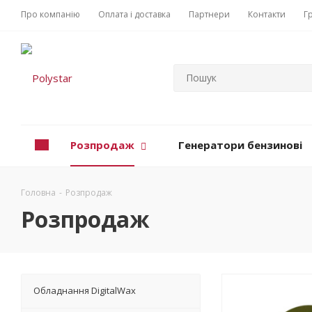
Про компанію
Оплата і доставка
Партнери
Контакти
Г
Розпродаж
Генератори бензинові
Головна
-
Розпродаж
Розпродаж
Обладнання DigitalWax