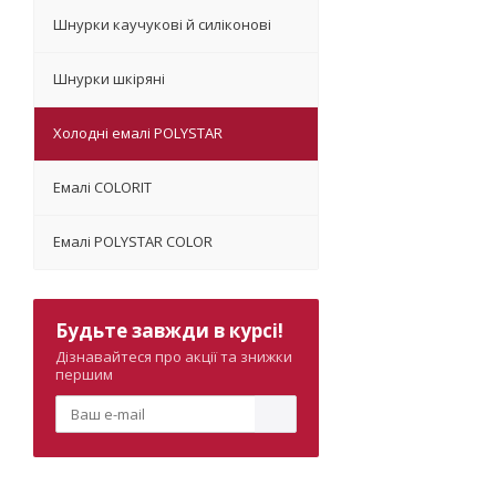
Шнурки каучукові й силіконові
Шнурки шкіряні
Холодні емалі POLYSTAR
Емалі COLORIT
Емалі POLYSTAR COLOR
Будьте завжди в курсі!
Дізнавайтеся про акції та знижки
першим