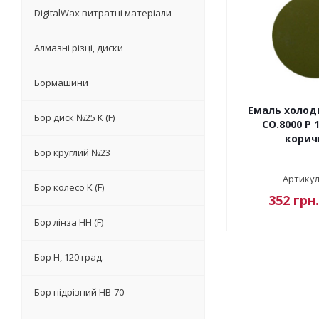
DigitalWax витратні матеріали
Алмазні різці, диски
Бормашини
Емаль холод
Бор диск №25 K (F)
CO.8000 P 1
корич
Бор круглий №23
Артикул
Бор колесо K (F)
352
грн.
Бор лінза НН (F)
Бор Н, 120 град.
Бор підрізний HB-70