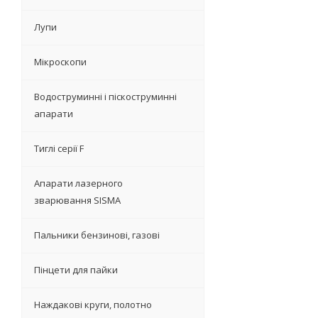
Лупи
Мікроскопи
Водоструминні і піскоструминні
апарати
Тиглі серії F
Апарати лазерного
зварювання SISMA
Пальники бензинові, газові
Пінцети для пайки
Наждакові круги, полотно