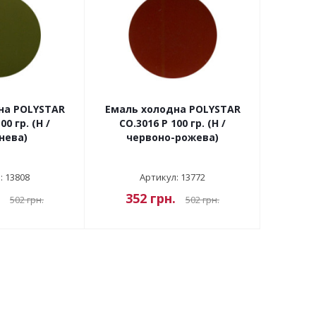
на POLYSTAR
Емаль холодна POLYSTAR
00 гр. (Н /
CO.3016 P 100 гр. (Н /
нева)
червоно-рожева)
: 13808
Артикул: 13772
352
грн.
502
грн.
502
грн.