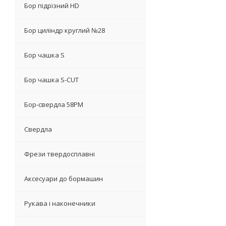
Бор підрізний HD
Бор циліндр круглий №28
Бор чашка S
Бор чашка S-CUT
Бор-свердла 58PM
Свердла
Фрези твердосплавні
Аксесуари до бормашин
Рукава і наконечники