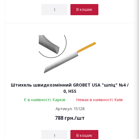
В кошик
Штихель швидкозмінний GROBET USA "шпіц" №4 /
0, HSS
Є в наявності: Харків
Немає в наявності: Київ
Артикул: 15128
788
грн.
/шт
В кошик