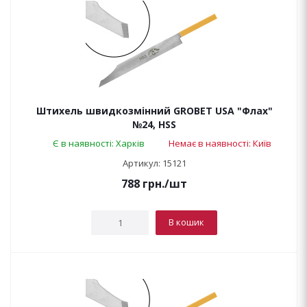
Штихель швидкозмінний GROBET USA "Флах"
№24, HSS
Є в наявності: Харків
Немає в наявності: Київ
Артикул: 15121
788
грн.
/шт
В кошик