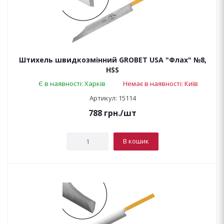
Штихель швидкозмінний GROBET USA "Флах" №8,
HSS
Є в наявності: Харків
Немає в наявності: Київ
Артикул: 15114
788
грн.
/шт
В кошик