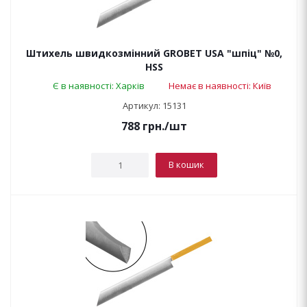
Штихель швидкозмінний GROBET USA "шпіц" №0,
HSS
Є в наявності: Харків
Немає в наявності: Київ
Артикул: 15131
788
грн.
/шт
В кошик