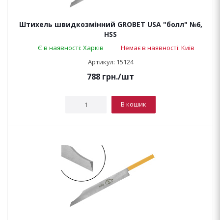
Штихель швидкозмінний GROBET USA "болл" №6,
HSS
Є в наявності: Харків
Немає в наявності: Київ
Артикул: 15124
788
грн.
/шт
В кошик