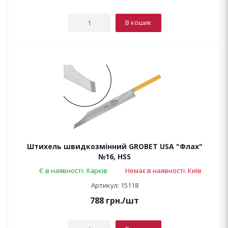
В кошик
Штихель швидкозмінний GROBET USA "Флах"
№16, HSS
Є в наявності: Харків
Немає в наявності: Київ
Артикул: 15118
788
грн.
/шт