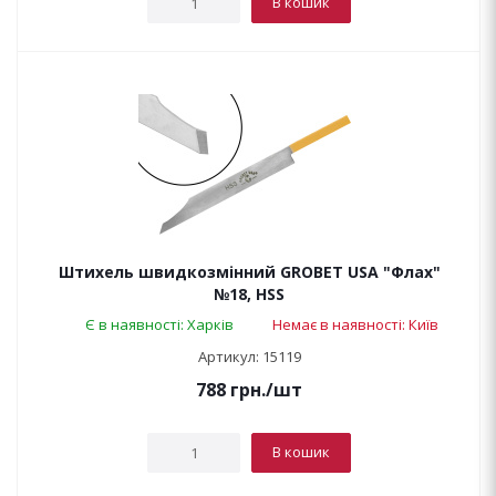
В кошик
Штихель швидкозмінний GROBET USA "Флах"
№18, HSS
Є в наявності: Харків
Немає в наявності: Київ
Артикул: 15119
788
грн.
/шт
В кошик