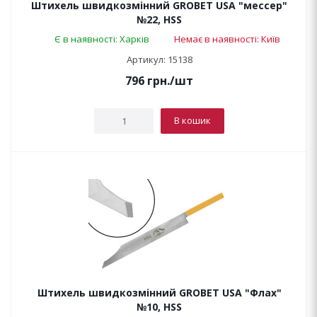
Штихель швидкозмінний GROBET USA "мессер"
№22, HSS
Є в наявності: Харків
Немає в наявності: Київ
Артикул: 15138
796
грн.
/шт
В кошик
Штихель швидкозмінний GROBET USA "Флах"
№10, HSS