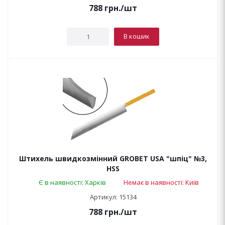
788
грн.
/шт
В кошик
Штихель швидкозмінний GROBET USA "шпіц" №3,
HSS
Є в наявності: Харків
Немає в наявності: Київ
Артикул: 15134
788
грн.
/шт