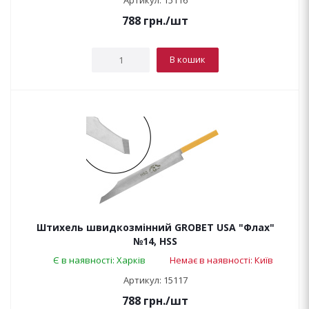
Артикул: 15116
788
грн.
/шт
В кошик
Штихель швидкозмінний GROBET USA "Флах"
№14, HSS
Є в наявності: Харків
Немає в наявності: Київ
Артикул: 15117
788
грн.
/шт