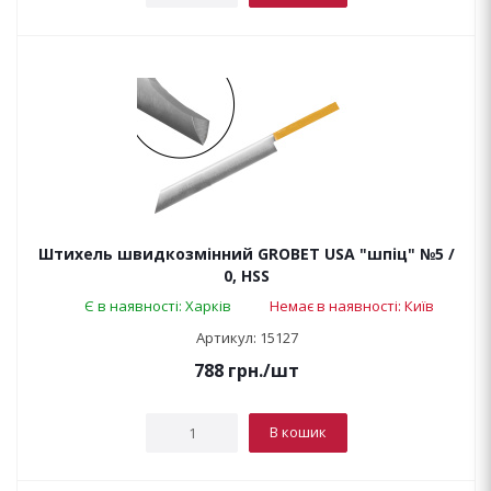
Штихель швидкозмінний GROBET USA "шпіц" №5 /
0, HSS
Є в наявності: Харків
Немає в наявності: Київ
Артикул: 15127
788
грн.
/шт
В кошик