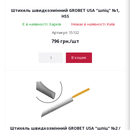
Штихель швидкозмінний GROBET USA "шпіц" №1,
HSS
Є в наявності: Харків
Немає в наявності: Київ
Артикул: 15132
796
грн.
/шт
В кошик
Штихель швидкозмінний GROBET USA "шпіц" №2 /