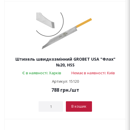
Штихель швидкозмінний GROBET USA "Флах"
№20, HSS
Є в наявності: Харків
Немає в наявності: Київ
Артикул: 15120
788
грн.
/шт
В кошик