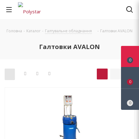
Головна
-
Каталог
-
Галтувальне обладнання
-
Галтовки AVALON
Галтовки AVALON
0
0
0