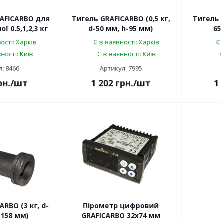
AFICARBO для
Тигель GRAFICARBO (0,5 кг,
Тигель 
ї 0.5,1,2,3 кг
d-50 мм, h-95 мм)
65
ості: Харків
Є в наявності: Харків
Є
ності: Київ
Є в наявності: Київ
: 8466
Артикул: 7995
рн.
/шт
1 202
грн.
/шт
1
RBO (3 кг, d-
Пірометр цифровий
-158 мм)
GRAFICARBO 32х74 мм