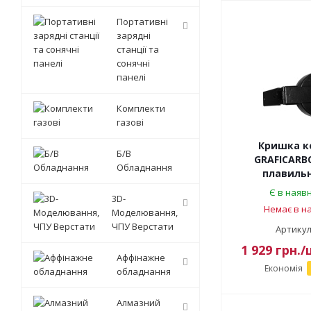
Портативні
зарядні
станції та
сонячні
панелі
Комплекти
газові
Кришка к
Б/В
GRAFICARBO
Обладнання
плавильно
Є в наявн
3D-
Немає в на
Моделювання,
ЧПУ Верстати
Артикул
1 929
грн.
/
Аффінажне
Економія
обладнання
Алмазний