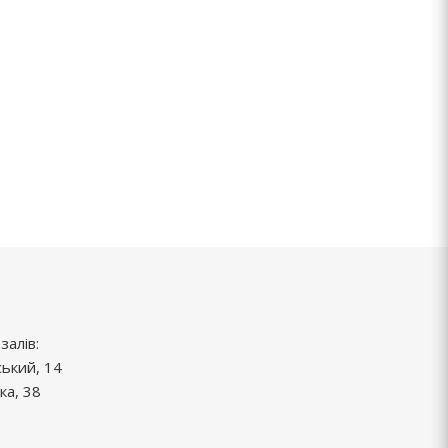
залів:
ський, 14
ка, 38