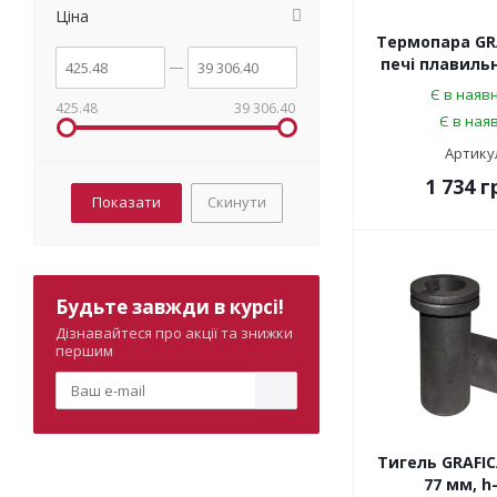
Ціна
Термопара GR
печі плавильно
Є в наявн
425.48
39 306.40
Є в наяв
Артикул
1 734
г
Скинути
Будьте завжди в курсі!
Дізнавайтеся про акції та знижки
першим
Тигель GRAFICA
77 мм, h