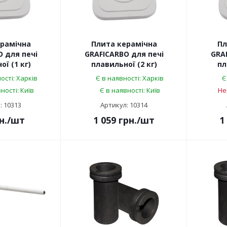
рамічна
Плита керамічна
Пл
 для печі
GRAFICARBO для печі
GRA
ї (1 кг)
плавильної (2 кг)
пл
ості: Харків
Є в наявності: Харків
Є
ності: Київ
Є в наявності: Київ
Не
: 10313
Артикул: 10314
н.
/шт
1 059
грн.
/шт
1