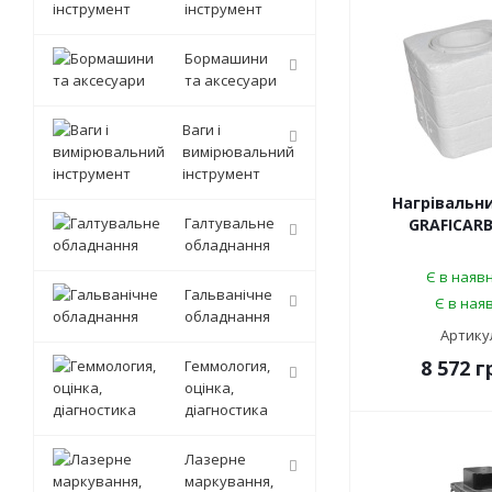
інструмент
Бормашини
та аксесуари
Ваги і
вимірювальний
інструмент
Нагрівальн
Галтувальне
GRAFICARBO
обладнання
Є в наявн
Гальванічне
Є в наяв
обладнання
Артикул
8 572
г
Геммология,
оцінка,
діагностика
Лазерне
маркування,