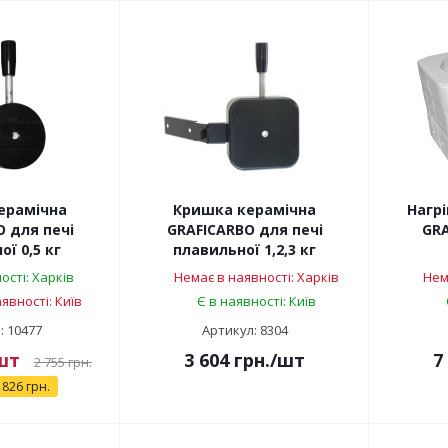
ерамічна
Кришка керамічна
Нагр
 для печі
GRAFICARBO для печі
GRA
ї 0,5 кг
плавильної 1,2,3 кг
ості: Харків
Немає в наявності: Харків
Нем
явності: Київ
Є в наявності: Київ
: 10477
Артикул: 8304
шт
3 604
грн.
/шт
7
2 755
грн.
826 грн.