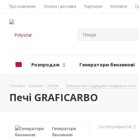
Про компанію
Оплата і доставка
Партнери
Контакти
Г
Розпродаж
Генератори бензинові
Головна
-
Каталог
-
Лиття
-
Електричні і індукційні плавильні печі
Печі GRAFICARBO
За популярністю
Генератори
бензинові