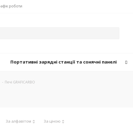
рафік роботи
Портативні зарядні станції та сонячні панелі
-
Печі GRAFICARBO
За алфавітом
За ціною