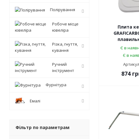
Полірування
Робоче місце
Плита ке
ювеліра
GRAFICARBO
плавильно
Різка, гнуття,
Є в наявн
кування
Є в наяв
Ручний
Артикул
інструмент
874
гр
Фурнітура
Емалі
Фільтр по параметрам