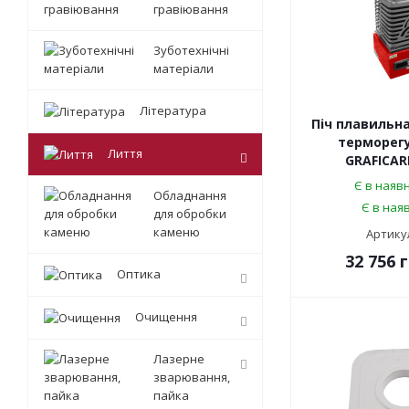
гравіювання
Зуботехнічні
матеріали
Література
Піч плавильн
терморег
Лиття
GRAFICARB
Є в наявн
Обладнання
Є в наяв
для обробки
каменю
Артикул
32 756
г
Оптика
Очищення
Лазерне
зварювання,
пайка