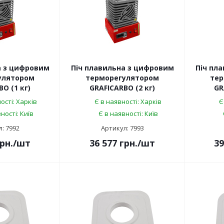
а з цифровим
Піч плавильна з цифровим
Піч пл
улятором
терморегулятором
тер
O (1 кг)
GRAFICARBO (2 кг)
GR
ості: Харків
Є в наявності: Харків
Є
ності: Київ
Є в наявності: Київ
: 7992
Артикул: 7993
рн.
/шт
36 577
грн.
/шт
39