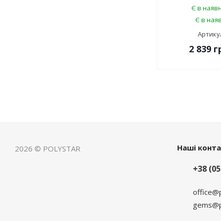
Є в наявн
Є в наяв
Артикул
2 839
г
Наші конт
2026 © POLYSTAR
+38 (05
office@
gems@po