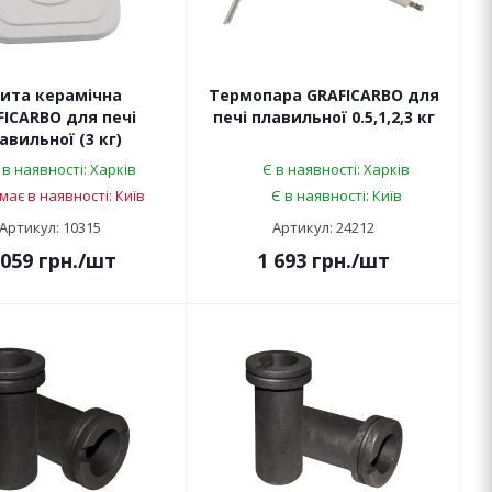
ита керамічна
Термопара GRAFICARBO для
FICARBO для печі
печі плавильної 0.5,1,2,3 кг
авильної (3 кг)
 в наявності: Харків
Є в наявності: Харків
має в наявності: Київ
Є в наявності: Київ
Артикул: 10315
Артикул: 24212
 059
грн.
/шт
1 693
грн.
/шт