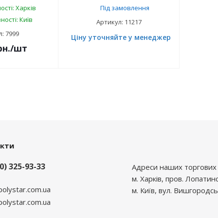
ості: Харків
Під замовлення
ності: Київ
Артикул: 11217
: 7999
Ціну уточняйте у менеджера
рн.
/шт
акти
0) 325-93-33
Адреси наших торгових 
м. Харків, пров. Лопатин
polystar.com.ua
м. Київ, вул. Вишгородсь
lystar.com.ua