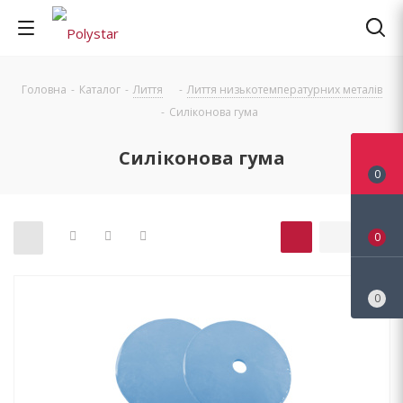
Головна
-
Каталог
-
Лиття
-
Лиття низькотемпературних металів
-
Силіконова гума
Силіконова гума
0
0
0