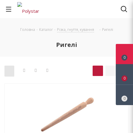
Головна
-
Каталог
-
Різка, гнуття, кування
-
Ригелі
Ригелі
0
0
0