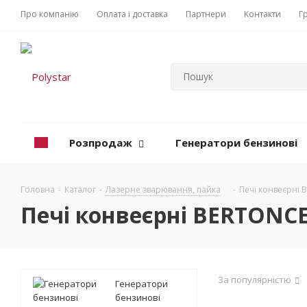
Про компанію
Оплата і доставка
Партнери
Контакти
Г
Розпродаж
Генератори бензинові
Головна
-
Каталог
-
Лазерне зварювання, пайка
-
Печі конвеєрні
Печі конвеєрні BERTONC
За популярністю
Генератори
бензинові