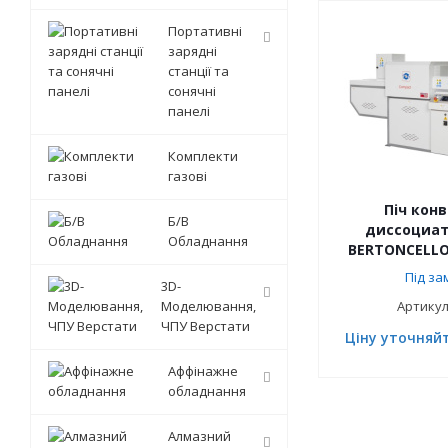
Портативні
зарядні
станції та
сонячні
панелі
Комплекти
газові
Піч конв
Б/В
диссоциат
Обладнання
BERTONCELL
Під за
3D-
Моделювання,
Артикул
ЧПУ Верстати
Ціну уточняй
Аффінажне
обладнання
Алмазний