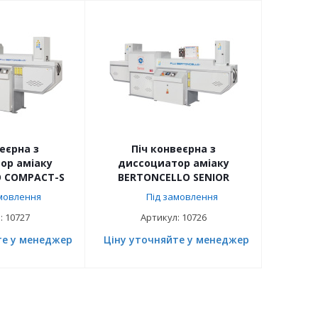
еєрна з
Піч конвеєрна з
ор аміаку
диссоциатор аміаку
O COMPACT-S
BERTONCELLO SENIOR
мовлення
Під замовлення
: 10727
Артикул: 10726
те у менеджера
Ціну уточняйте у менеджера