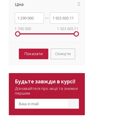
Ціна
1 290 000
1 923 603.11
Скинути
Будьте завжди в курсі!
Дізнавайтеся про акції та знижки
першим