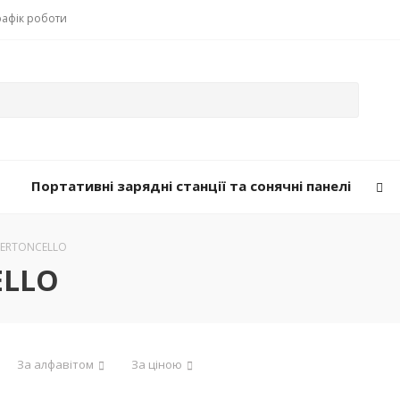
рафік роботи
Портативні зарядні станції та сонячні панелі
 BERTONCELLO
ELLO
За алфавітом
За ціною