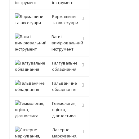
інструмент
Бормашини
та аксесуари
Ваги і
вимірювальний
інструмент
Галтувальне
обладнання
Гальванічне
обладнання
Геммология,
оцінка,
діагностика
Лазерне
маркування,