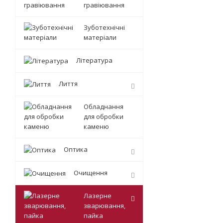
гравіювання
Зуботехнічні
матеріали
Література
Лиття
Обладнання
для обробки
каменю
Оптика
Очищення
Лазерне
зварювання,
пайка