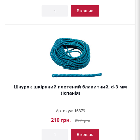
В кошик
Шнурок шкіряний плетений блакитний, d-3 мм
(Іспанія)
Артикул: 16879
210
грн.
299
грн.
В кошик