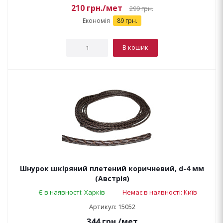
210
грн.
/мет
299
грн.
Економія
89 грн.
В кошик
Шнурок шкіряний плетений коричневий, d-4 мм
(Австрія)
Є в наявності: Харків
Немає в наявності: Київ
Артикул: 15052
344
грн.
/мет