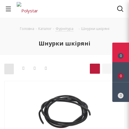
Головна
-
Каталог
-
Фурнітура
-
Шнурки шкіряні
Шнурки шкіряні
0
0
0