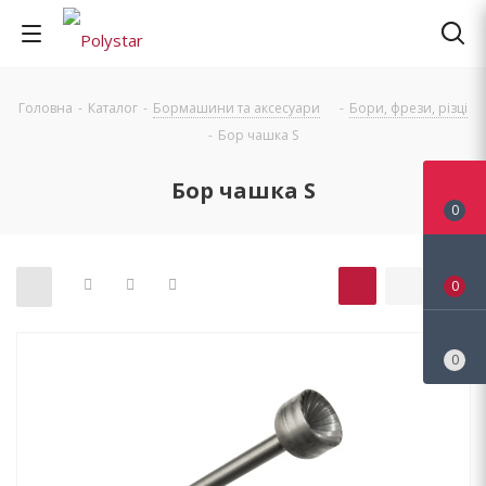
Головна
-
Каталог
-
Бормашини та аксесуари
-
Бори, фрези, різці
-
Бор чашка S
Бор чашка S
0
0
0