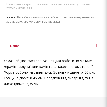
Наші менеджери обов'язково зв'яжуться з вами і уточнять
умови замовлення
Увага.
Виробник залишає за собою право на зміну технічних
характеристик, кольору, комплектації.
Опис
Алмазний диск застосовується для роботи по металу,
кераміці, склу, м'яким камінню, а також в стоматології.
Форма робочої частини: диск. Зовнішній діаметр: 20 мм.
Товщина диска: 0,45 мм. Посадковий діаметр: під гвинт
Дискотримач 2,35 мм.