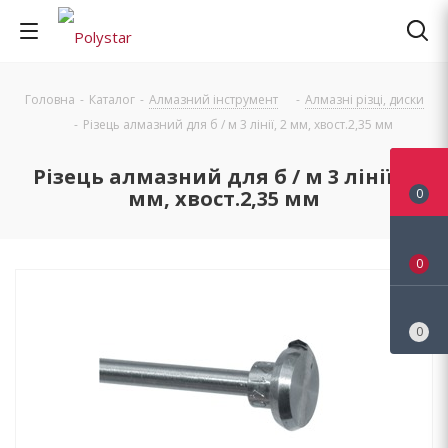
Головна
-
Каталог
-
Алмазний інструмент
-
Алмазні різці, диски
-
Різець алмазний для б / м 3 лінії, 2 мм, хвост.2,35 мм
Різець алмазний для б / м 3 лінії, 2
мм, хвост.2,35 мм
0
0
0