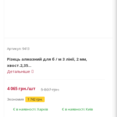
Артикул:
9413
Різець алмазний для б / м 3 лінії, 2 мм,
хвост.2,35...
Детальніше
4 065
грн.
/шт
5 807
грн.
Экономия
1 742 грн.
Є в наявності: Харків
Є в наявності: Київ