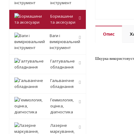
інструмент
Бормашини
та аксесуари
Опис
Х
Ваги і
вимірювальний
інструмент
Шкурка використовуєтьс
Галтувальне
обладнання
Гальванічне
обладнання
Геммология,
оцінка,
діагностика
Лазерне
маркування,