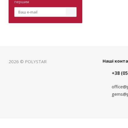
першим
Наші конт
2026 © POLYSTAR
+38 (05
office@
gems@po