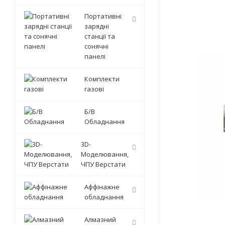
Портативні
зарядні
станції та
сонячні
панелі
Комплекти
газові
Б/В
Обладнання
3D-
Моделювання,
ЧПУ Верстати
Аффінажне
обладнання
Алмазний