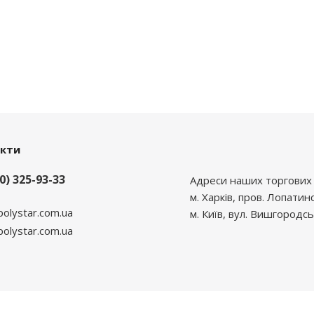
акти
0) 325-93-33
Адреси наших торгових 
м. Харків, пров. Лопатин
polystar.com.ua
м. Київ, вул. Вишгородсь
lystar.com.ua