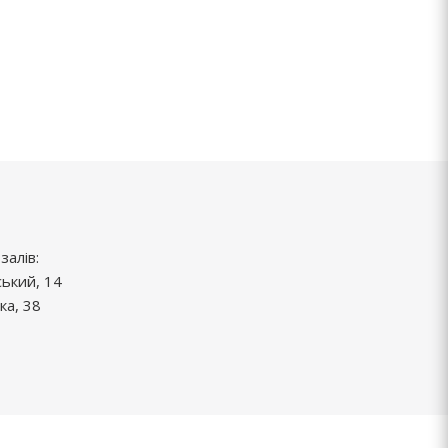
залів:
ський, 14
ка, 38