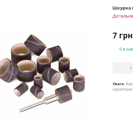
Шкурка к
Детальн
7
грн
Є в ная
Увага.
Вир
характерист