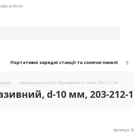
рафік роботи
Портативні зарядні станції та сонячні панелі
рмашин
-
Шкурка кругла груба абразивний, d-10 мм, 203-212-10C
зивний, d-10 мм, 203-212-
Артикул:
2