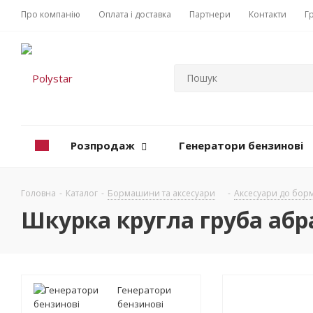
Про компанію
Оплата і доставка
Партнери
Контакти
Г
Розпродаж
Генератори бензинові
Головна
-
Каталог
-
Бормашини та аксесуари
-
Аксесуари до бо
Шкурка кругла груба абра
Генератори
бензинові