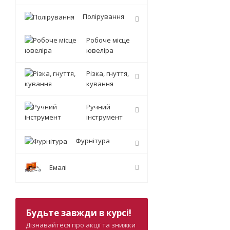
Полірування
Робоче місце
ювеліра
Різка, гнуття,
кування
Ручний
інструмент
Фурнітура
Емалі
Будьте завжди в курсі!
Дізнавайтеся про акції та знижки