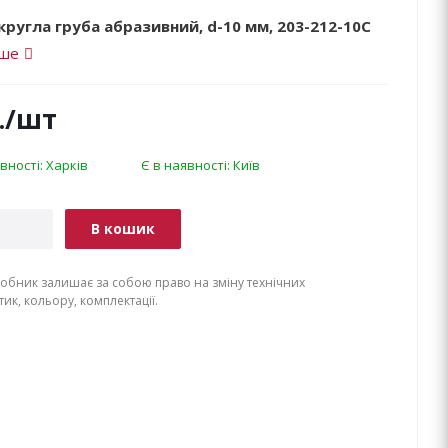
ругла груба абразивний, d-10 мм, 203-212-10C
іше
.
/шт
вності: Харків
Є в наявності: Київ
В кошик
обник залишає за собою право на зміну технічних
ик, кольору, комплектації.