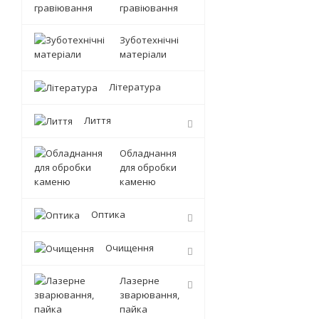
гравіювання
Зуботехнічні
матеріали
Література
Лиття
Обладнання
для обробки
каменю
Оптика
Очищення
Лазерне
зварювання,
пайка