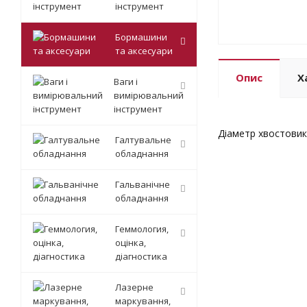
інструмент
Бормашини
та аксесуари
Опис
Х
Ваги і
вимірювальний
інструмент
Діаметр хвостовик
Галтувальне
обладнання
Гальванічне
обладнання
Геммология,
оцінка,
діагностика
Лазерне
маркування,