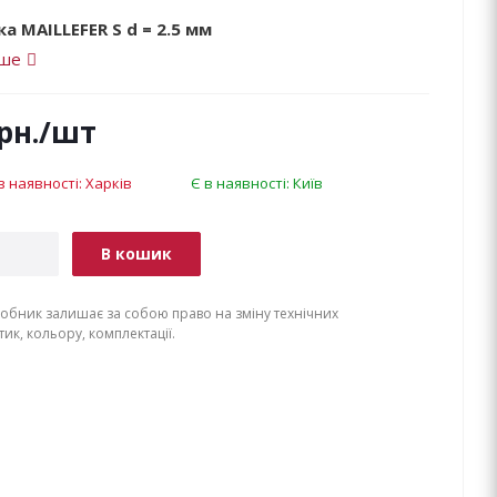
а MAILLEFER S d = 2.5 мм
іше
рн.
/шт
в наявності: Харків
Є в наявності: Київ
В кошик
обник залишає за собою право на зміну технічних
ик, кольору, комплектації.