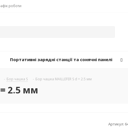
рафік роботи
Портативні зарядні станції та сонячні панелі
-
Бор чашка S
-
Бор чашка MAILLEFER S d = 2.5 мм
= 2.5 мм
Артикул:
6