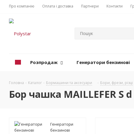
Про компанію
Оплата і доставка
Партнери
Контакти
Г
Розпродаж
Генератори бензинові
Головна
-
Каталог
-
Бормашини та аксесуари
-
Бори, фрези, різці
Бор чашка MAILLEFER S d 
Генератори
бензинові