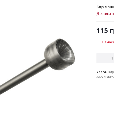
Бор чашк
Детальн
115
г
Немає 
Увага.
Вир
характерист