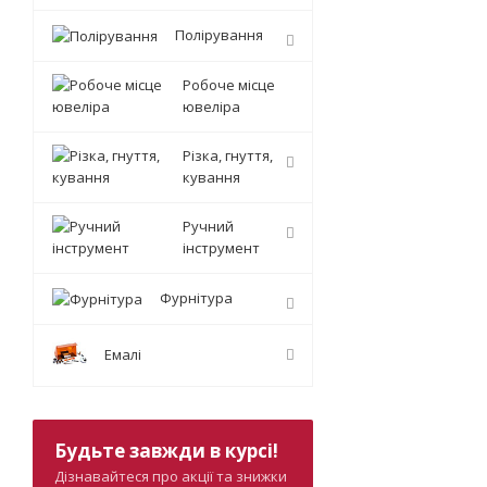
Полірування
Робоче місце
ювеліра
Різка, гнуття,
кування
Ручний
інструмент
Фурнітура
Емалі
Будьте завжди в курсі!
Дізнавайтеся про акції та знижки