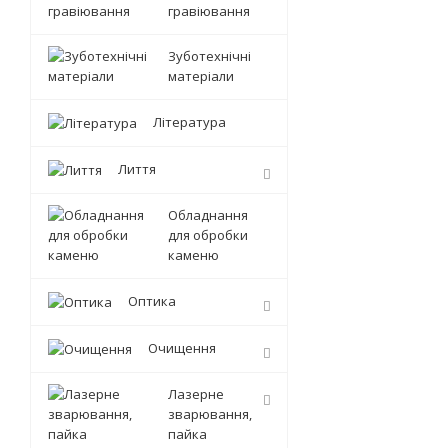
гравіювання
Зуботехнічні
матеріали
Література
Лиття
Обладнання
для обробки
каменю
Оптика
Очищення
Лазерне
зварювання,
пайка