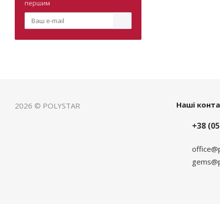
першим
Наші конт
2026 © POLYSTAR
+38 (05
office@
gems@po