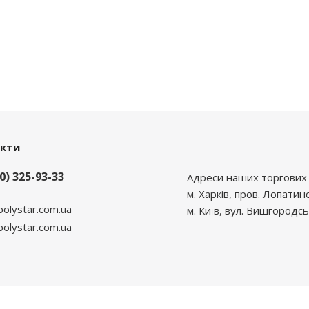
акти
0) 325-93-33
Адреси наших торгових 
м. Харків, пров. Лопатин
polystar.com.ua
м. Київ, вул. Вишгородсь
lystar.com.ua