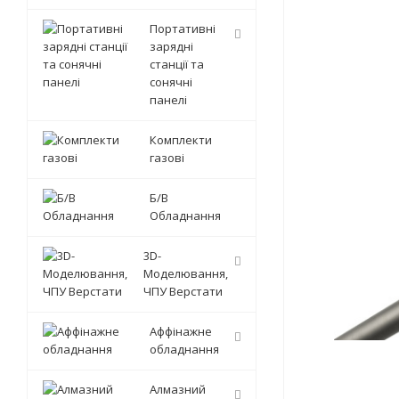
Портативні
зарядні
станції та
сонячні
панелі
Комплекти
газові
Б/В
Обладнання
3D-
Моделювання,
ЧПУ Верстати
Аффінажне
обладнання
Алмазний