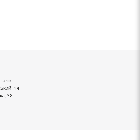
залів:
ський, 14
ка, 38