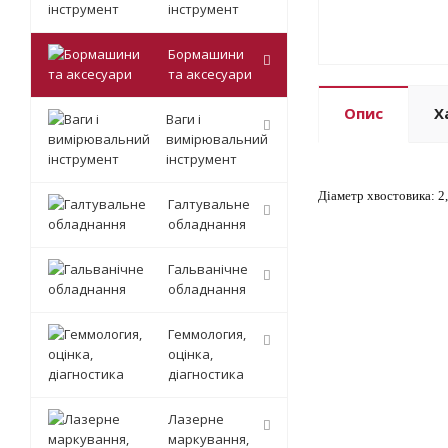
інструмент
Бормашини
та аксесуари
Опис
Х
Ваги і
вимірювальний
інструмент
Діаметр хвостовика: 2
Галтувальне
обладнання
Гальванічне
обладнання
Геммология,
оцінка,
діагностика
Лазерне
маркування,