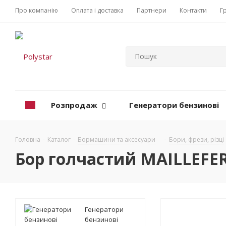
Про компанію
Оплата і доставка
Партнери
Контакти
Г
Розпродаж
Генератори бензинові
Головна
-
Каталог
-
Бормашини та аксесуари
-
Бори, фрези, різці
Бор голчастий MAILLEFER
Генератори
бензинові