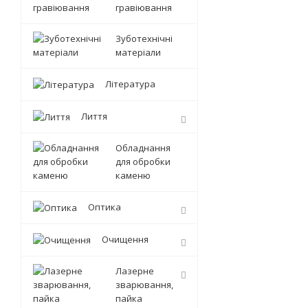
гравіювання
Зуботехнічні
матеріали
Література
Лиття
Обладнання
для обробки
каменю
Оптика
Очищення
Лазерне
зварювання,
пайка