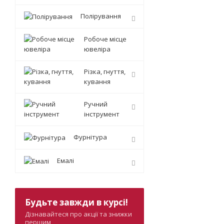
Полірування
Робоче місце
ювеліра
Різка, гнуття,
кування
Ручний
інструмент
Фурнітура
Емалі
Будьте завжди в курсі!
Дізнавайтеся про акції та знижки
першим