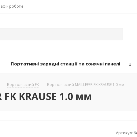
рафік роботи
Портативні зарядні станції та сонячні панелі
-
Бор голчастий FK
-
Бор голчастий MAILLEFER FK KRAUSE 1.0 мм
 FK KRAUSE 1.0 мм
Артикул:
6