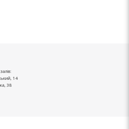
залів:
ський, 14
ка, 38