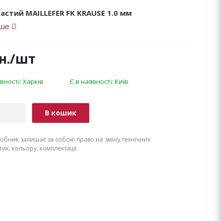
астий MAILLEFER FK KRAUSE 1.0 мм
іше
н.
/шт
вності: Харків
Є в наявності: Київ
В кошик
обник залишає за собою право на зміну технічних
ик, кольору, комплектації.