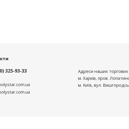
акти
0) 325-93-33
Адреси наших торгових 
м. Харків, пров. Лопатин
polystar.com.ua
м. Київ, вул. Вишгородсь
lystar.com.ua