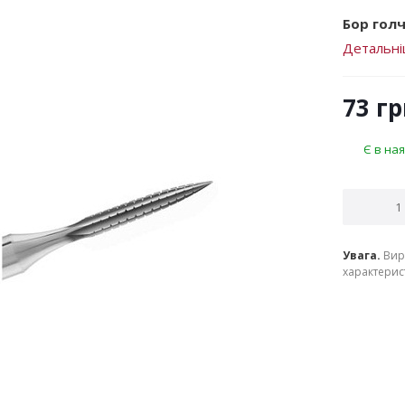
Бор голч
Детальн
73
гр
Є в ная
Увага.
Вир
характерист