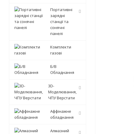
Портативні
зарядні
станції та
сонячні
панелі
Комплекти
газові
Б/В
Обладнання
3D-
Моделювання,
ЧПУ Верстати
Аффінажне
обладнання
Алмазний