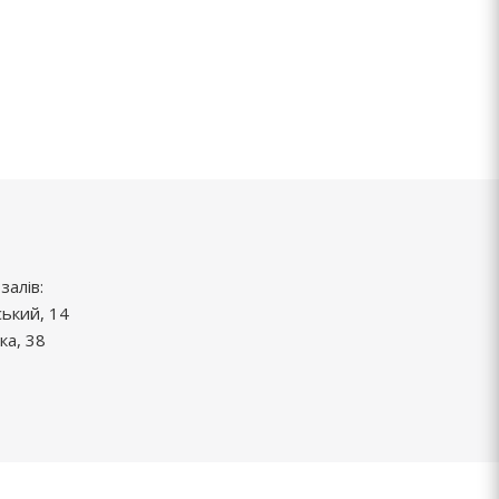
залів:
ський, 14
ка, 38