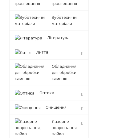
гравіювання
Зуботехнічні
матеріали
Література
Лиття
Обладнання
для обробки
каменю
Оптика
Очищення
Лазерне
зварювання,
пайка