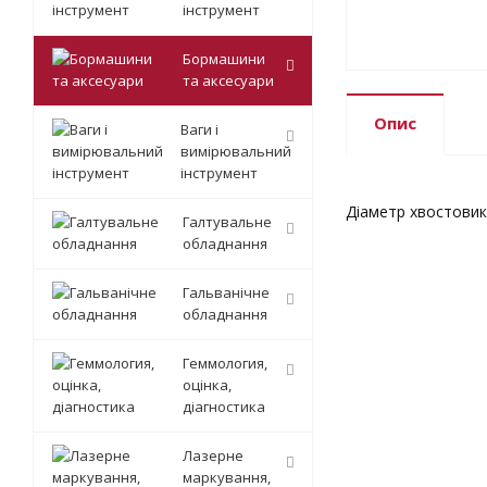
інструмент
Бормашини
та аксесуари
Опис
Ваги і
вимірювальний
інструмент
Діаметр хвостовика
Галтувальне
обладнання
Гальванічне
обладнання
Геммология,
оцінка,
діагностика
Лазерне
маркування,