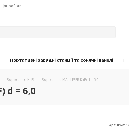
рафік роботи
Портативні зарядні станції та сонячні панелі
-
Бор колесо K (F)
-
Бор колесо MAILLEFER K (F) d = 6,0
 d = 6,0
Артикул:
1