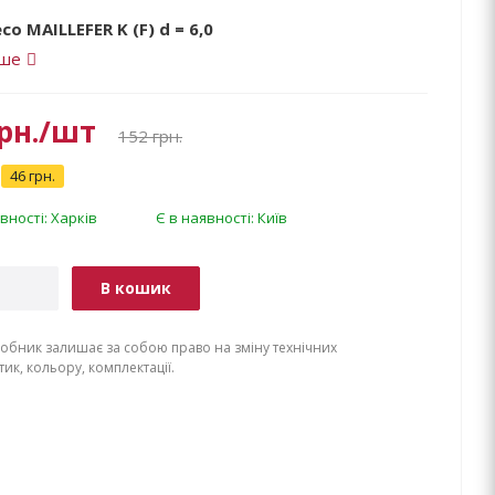
со MAILLEFER K (F) d = 6,0
іше
рн.
/шт
152
грн.
46 грн.
вності: Харків
Є в наявності: Київ
В кошик
обник залишає за собою право на зміну технічних
ик, кольору, комплектації.