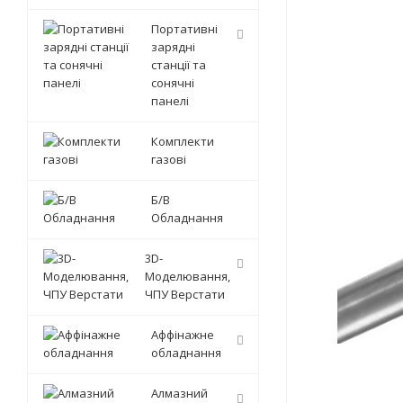
Портативні
зарядні
станції та
сонячні
панелі
Комплекти
газові
Б/В
Обладнання
3D-
Моделювання,
ЧПУ Верстати
Аффінажне
обладнання
Алмазний