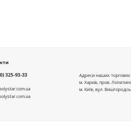
акти
0) 325-93-33
Адреси наших торгових 
м. Харків, пров. Лопатин
polystar.com.ua
м. Київ, вул. Вишгородсь
lystar.com.ua