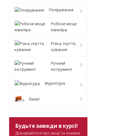
Полірування
Робоче місце
ювеліра
Різка, гнуття,
кування
Ручний
інструмент
Фурнітура
Емалі
Будьте завжди в курсі!
Дізнавайтеся про акції та знижки