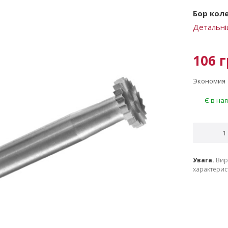
Бор коле
Детальн
106
г
Экономия
Є в ная
Увага.
Вир
характерист