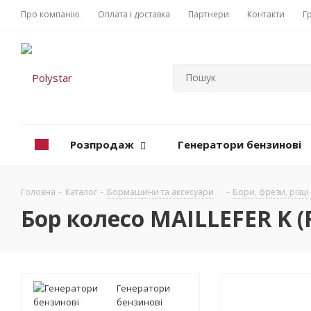
Про компанію
Оплата і доставка
Партнери
Контакти
Г
Розпродаж
Генератори бензинові
Головна
-
Каталог
-
Бормашини та аксесуари
-
Бори, фрези, різці
Бор колесо MAILLEFER K (F)
Генератори
бензинові