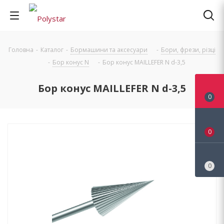
Головна
-
Каталог
-
Бормашини та аксесуари
-
Бори, фрези, різці
-
Бор конус N
-
Бор конус MAILLEFER N d-3,5
Бор конус MAILLEFER N d-3,5
0
0
0