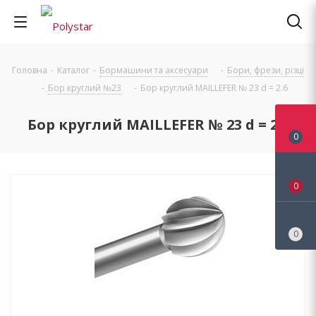
Головна
-
Каталог
-
Бормашини та аксесуари
-
Бори, фрези, різці
-
Бор круглий №23
-
Бор круглий MAILLEFER № 23 d = 2.6
Бор круглий MAILLEFER № 23 d = 2.6
0
0
0