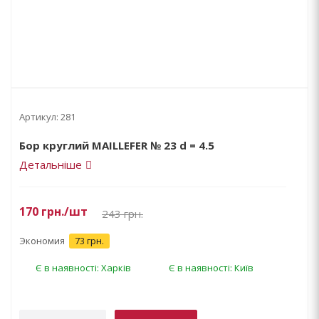
Артикул:
281
Бор круглий MAILLEFER № 23 d = 4.5
Детальніше
170
грн.
/шт
243
грн.
Экономия
73 грн.
Є в наявності: Харків
Є в наявності: Київ