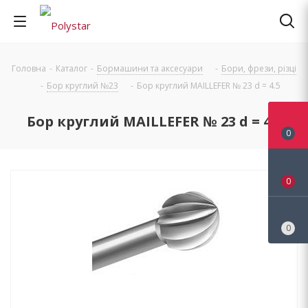
Головна
-
Каталог
-
Бормашини та аксесуари
-
Бори, фрези, різці
-
Бор круглий №23
-
Бор круглий MAILLEFER № 23 d = 4.5
Бор круглий MAILLEFER № 23 d = 4.5
0
0
0