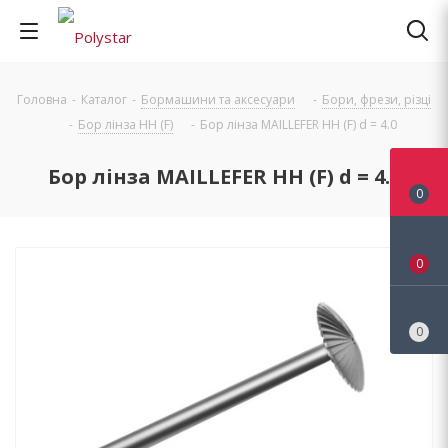
Головна
-
Каталог
-
Бормашини та аксесуари
-
Бори, фрези, різці
-
Бор лінза НН (F)
-
Бор лінза MAILLEFER НН (F) d = 4.0
Бор лінза MAILLEFER НН (F) d = 4.0
0
0
0