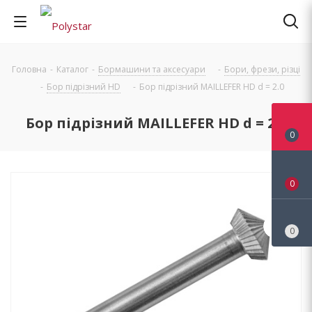
Головна
-
Каталог
-
Бормашини та аксесуари
-
Бори, фрези, різці
-
Бор підрізний HD
-
Бор підрізний MAILLEFER HD d = 2.0
Бор підрізний MAILLEFER HD d = 2.0
0
0
0