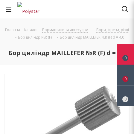
Головна
-
Каталог
-
Бормашини та аксесуари
-
Бори, фрези, різці
-
Бор циліндр №R (F)
-
Бор циліндр MAILLEFER №R (F) d = 4,0
Бор циліндр MAILLEFER №R (F) d = 4,0
0
0
0