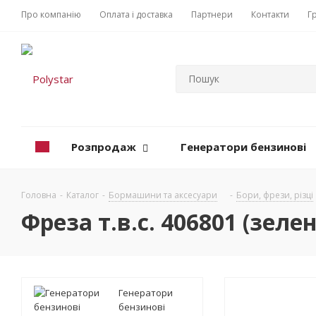
Про компанію
Оплата і доставка
Партнери
Контакти
Г
Розпродаж
Генератори бензинові
Головна
-
Каталог
-
Бормашини та аксесуари
-
Бори, фрези, різці
Фреза т.в.с. 406801 (зеле
Генератори
бензинові