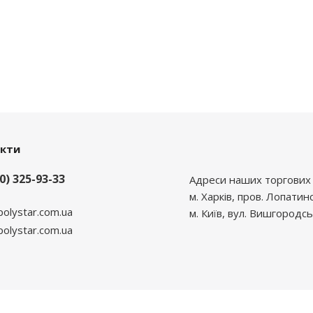
акти
0) 325-93-33
Адреси наших торгових 
м. Харків, пров. Лопатин
polystar.com.ua
м. Київ, вул. Вишгородсь
lystar.com.ua