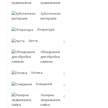
гравіювання
Зуботехнічні
матеріали
Література
Лиття
Обладнання
для обробки
каменю
Оптика
Очищення
Лазерне
зварювання,
пайка