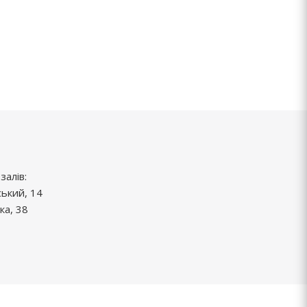
залів:
ський, 14
ка, 38