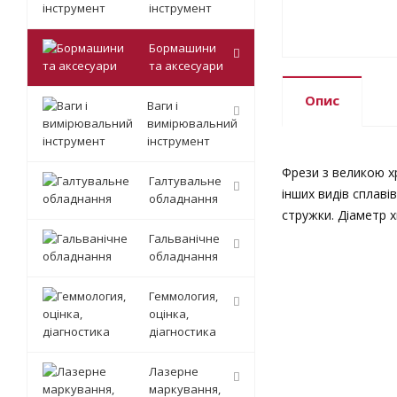
інструмент
Бормашини
та аксесуари
Опис
Ваги і
вимірювальний
інструмент
Фрези з великою х
Галтувальне
інших видів сплаві
обладнання
стружки. Діаметр х
Гальванічне
обладнання
Геммология,
оцінка,
діагностика
Лазерне
маркування,