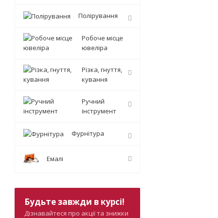
Полірування
Робоче місце
ювеліра
Різка, гнуття,
кування
Ручний
інструмент
Фурнітура
Емалі
Будьте завжди в курсі!
Дізнавайтеся про акції та знижки