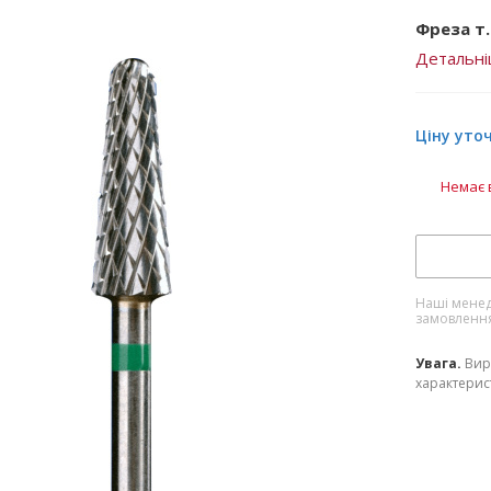
Фреза т.
Детальн
Ціну уто
Немає 
Наші менед
замовленн
Увага.
Вир
характерист