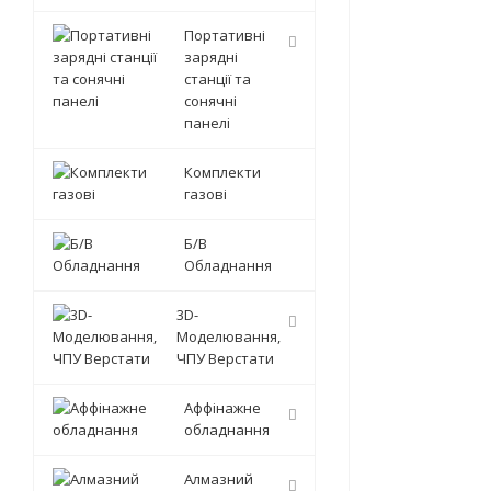
Портативні
зарядні
станції та
сонячні
панелі
Комплекти
газові
Б/В
Обладнання
3D-
Моделювання,
ЧПУ Верстати
Аффінажне
обладнання
Алмазний