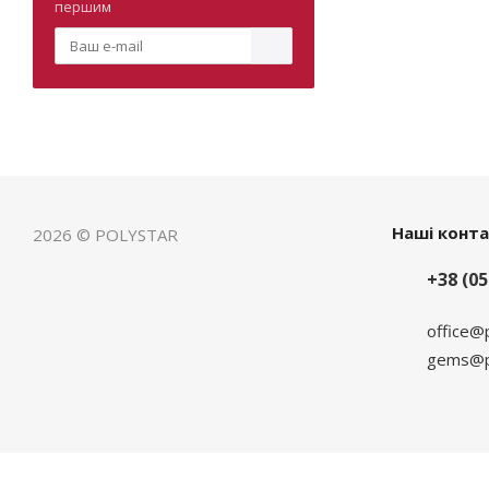
першим
Наші конт
2026 © POLYSTAR
+38 (05
office@
gems@po