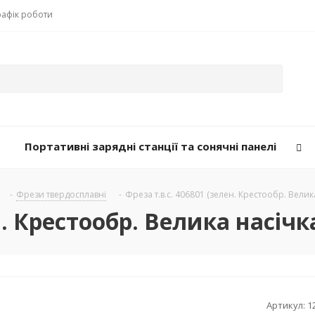
рафік роботи
Портативні зарядні станції та сонячні панелі
-
Фрези твердосплавні
-
Фреза т.в.с. 406801 (зелен. Крестообр. Велик
н. Крестообр. Велика насічк
Артикул:
1