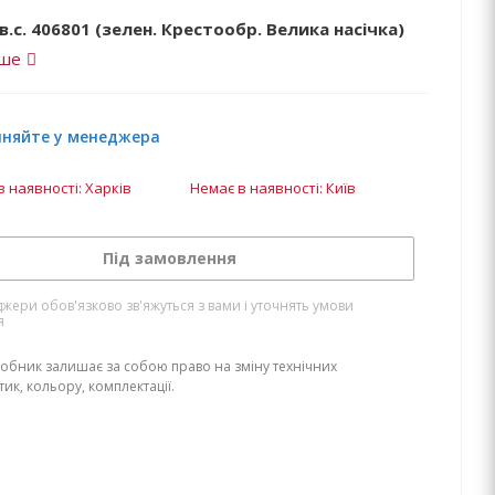
в.с. 406801 (зелен. Крестообр. Велика насічка)
іше
чняйте у менеджера
в наявності: Харків
Немає в наявності: Київ
Під замовлення
жери обов'язково зв'яжуться з вами і уточнять умови
я
обник залишає за собою право на зміну технічних
ик, кольору, комплектації.