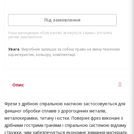
Під замовлення
Наші менеджери обов'язково зв'яжуться з вами і уточнять
умови замовлення
Увага.
Виробник залишає за собою право на зміну технічних
характеристик, кольору, комплектації.
Опис
Фрези з дрібною спіральною насічкою застосовуються для
фінішної обробки сплавів з дорогоцінних металів,
металокераміки, титану і кістки. Поверхні фрез виконані з
дрібними гострими гранями і спіральною системою відламу
стружки, чим забезпечується економне знімання матеріалу,