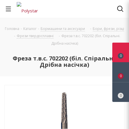
Головна
-
Каталог
-
Бормашини та аксесуари
-
Бори, фрези, різці
-
Фрези твердосплавні
-
Фреза т.в.с. 702202 (біл. Спіральні.
Дрібна насічка)
0
Фреза т.в.с. 702202 (біл. Спіральні.
Дрібна насічка)
0
0