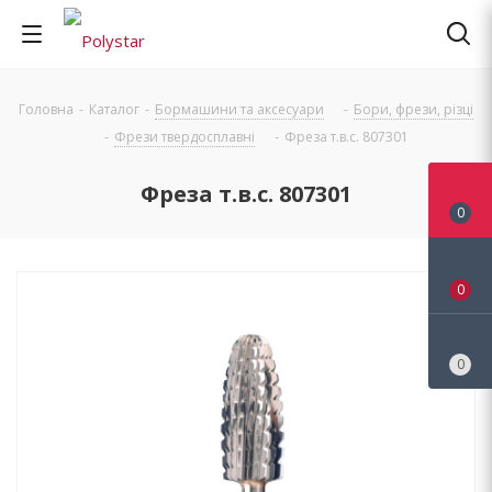
Головна
-
Каталог
-
Бормашини та аксесуари
-
Бори, фрези, різці
-
Фрези твердосплавні
-
Фреза т.в.с. 807301
Фреза т.в.с. 807301
0
0
0