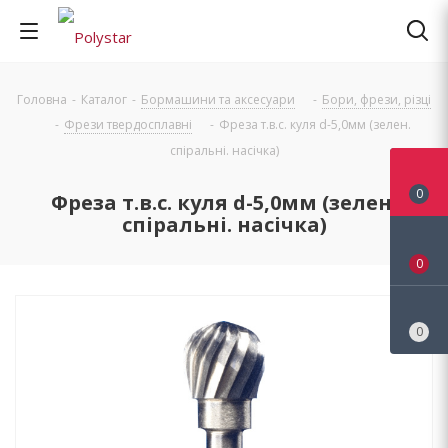
Головна
-
Каталог
-
Бормашини та аксесуари
-
Бори, фрези, різці
-
Фрези твердосплавні
-
Фреза т.в.с. куля d-5,0мм (зелен.
спіральні. насічка)
0
Фреза т.в.с. куля d-5,0мм (зелен.
спіральні. насічка)
0
0