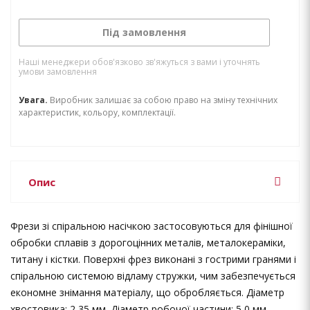
Під замовлення
Наші менеджери обов'язково зв'яжуться з вами і уточнять
умови замовлення
Увага.
Виробник залишає за собою право на зміну технічних
характеристик, кольору, комплектації.
Опис
Фрези зі спіральною насічкою застосовуються для фінішної
обробки сплавів з дорогоцінних металів, металокераміки,
титану і кістки. Поверхні фрез виконані з гострими гранями і
спіральною системою відламу стружки, чим забезпечується
економне знімання матеріалу, що обробляється. Діаметр
хвостовика: 2,35 мм. Діаметр робочої частини: 5,0 мм.