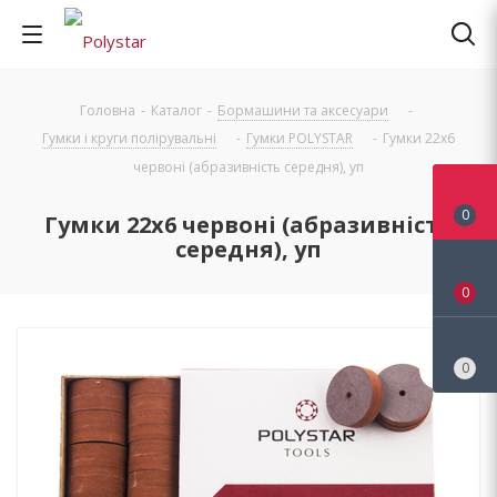
Головна
-
Каталог
-
Бормашини та аксесуари
-
Гумки і круги полірувальні
-
Гумки POLYSTAR
-
Гумки 22x6
червоні (абразивність середня), уп
0
Гумки 22x6 червоні (абразивність
середня), уп
0
0