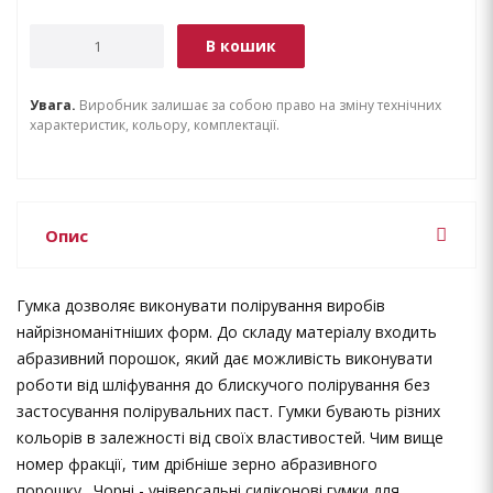
В кошик
Увага.
Виробник залишає за собою право на зміну технічних
характеристик, кольору, комплектації.
Опис
Гумка дозволяє виконувати полірування виробів
найрізноманітніших форм. До складу матеріалу входить
абразивний порошок, який дає можливість виконувати
роботи від шліфування до блискучого полірування без
застосування полірувальних паст. Гумки бувають різних
кольорів в залежності від своїх властивостей. Чим вище
номер фракції, тим дрібніше зерно абразивного
порошку. Чорні - універсальні силіконові гумки для