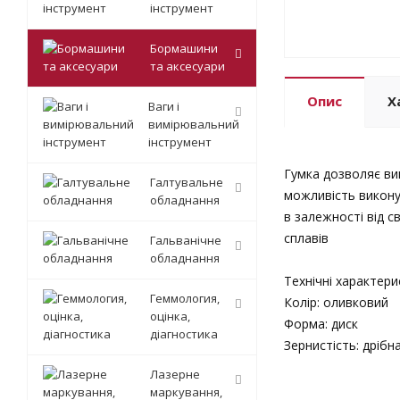
інструмент
Бормашини
та аксесуари
Опис
Х
Ваги і
вимірювальний
інструмент
Гумка дозволяє ви
Галтувальне
можливість викону
обладнання
в залежності від с
сплавів
Гальванічне
обладнання
Технічні характери
Геммология,
Колір: оливковий
оцінка,
Форма: диск
діагностика
Зернистість: дрібн
Лазерне
маркування,