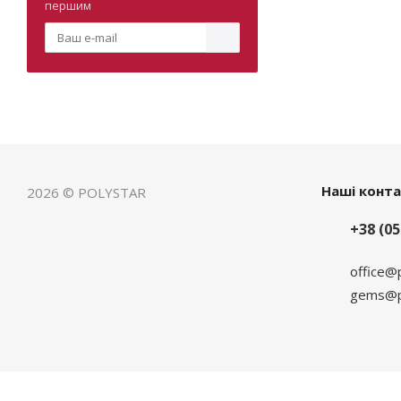
першим
Наші конт
2026 © POLYSTAR
+38 (05
office@
gems@po