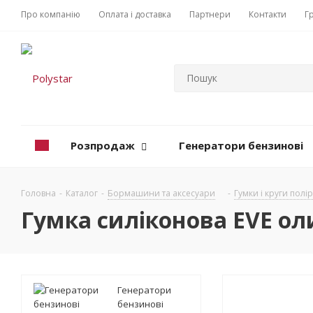
Про компанію
Оплата і доставка
Партнери
Контакти
Г
Розпродаж
Генератори бензинові
Головна
-
Каталог
-
Бормашини та аксесуари
-
Гумки і круги полі
Гумка силіконова EVE ол
Генератори
бензинові