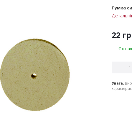
Гумка си
Детальн
22
гр
Є в ная
Увага.
Вир
характерист