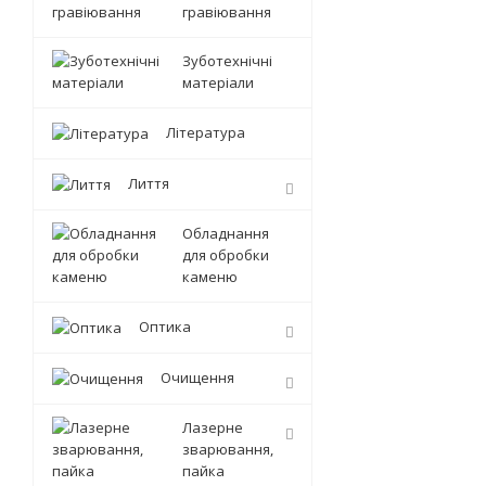
гравіювання
Зуботехнічні
матеріали
Література
Лиття
Обладнання
для обробки
каменю
Оптика
Очищення
Лазерне
зварювання,
пайка