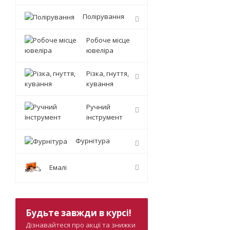
Полірування
Робоче місце
ювеліра
Різка, гнуття,
кування
Ручний
інструмент
Фурнітура
Емалі
Будьте завжди в курсі!
Дізнавайтеся про акції та знижки