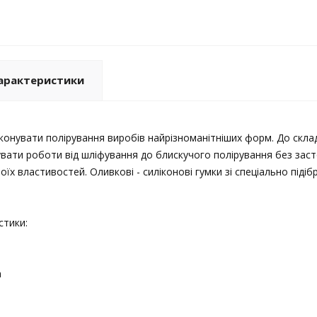
арактеристики
конувати полірування виробів найрізноманітніших форм. До скла
вати роботи від шліфування до блискучого полірування без заст
воїх властивостей. Оливкові - силіконові гумки зі спеціально під
стики:
а