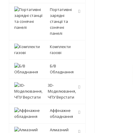
Портативні
зарядні
станції та
сонячні
панелі
Комплекти
газові
Б/В
Обладнання
3D-
Моделювання,
ЧПУ Верстати
Аффінажне
обладнання
Алмазний