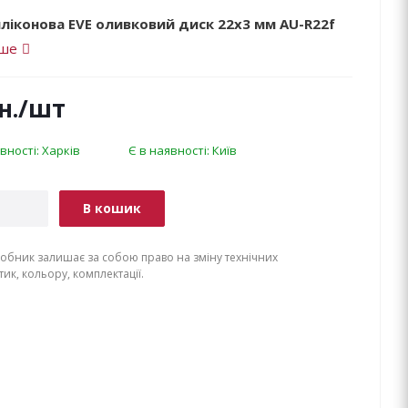
ліконова EVE оливковий диск 22х3 мм AU-R22f
іше
н.
/шт
вності: Харків
Є в наявності: Київ
В кошик
обник залишає за собою право на зміну технічних
ик, кольору, комплектації.