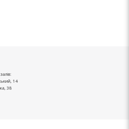
залів:
ський, 14
ка, 38