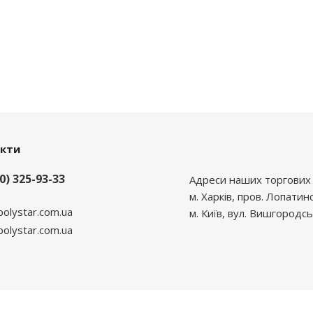
акти
0) 325-93-33
Адреси наших торгових 
м. Харків, пров. Лопатин
polystar.com.ua
м. Київ, вул. Вишгородсь
lystar.com.ua