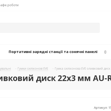
рафік роботи
Портативні зарядні станції та сонячні панелі
рувальні
-
Гумки силіконові EVE
-
Гумка силіконова EVE оливковий диск
ивковий диск 22х3 мм AU-
Артикул:
1