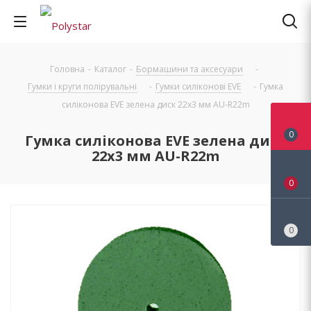
Головна
-
Каталог
-
Бормашини та аксесуари
-
Гумки і круги полірувальні
-
Гумки силіконові EVE
-
Гумка
силіконова EVE зелена диск 22х3 мм AU-R22m
0
Гумка силіконова EVE зелена диск
22х3 мм AU-R22m
0
0