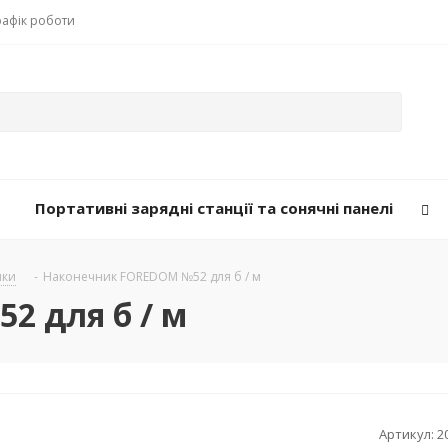
рафік роботи
Портативні зарядні станції та сонячні панелі
ики
-
Наконечник FOREDOM №52 для б / м
 для б / м
Артикул:
2