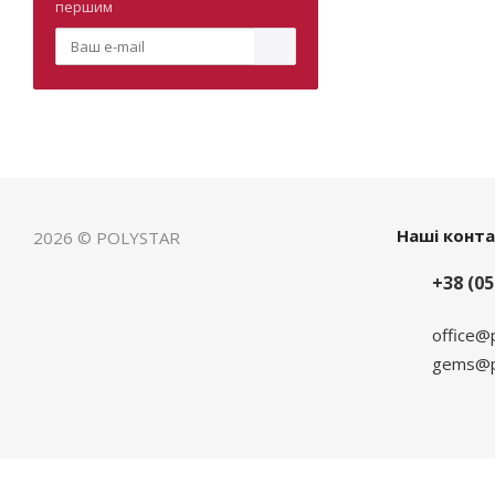
першим
Наші конт
2026 © POLYSTAR
+38 (05
office@
gems@po