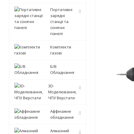
Портативні
зарядні
станції та
сонячні
панелі
Комплекти
газові
Б/В
Обладнання
3D-
Моделювання,
ЧПУ Верстати
Аффінажне
обладнання
Алмазний