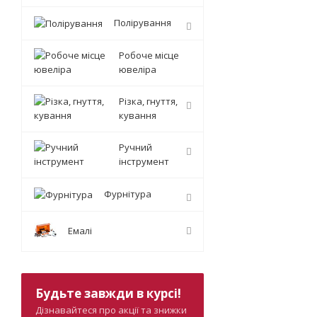
Полірування
Робоче місце
ювеліра
Різка, гнуття,
кування
Ручний
інструмент
Фурнітура
Емалі
Будьте завжди в курсі!
Дізнавайтеся про акції та знижки