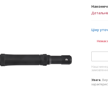
Наконеч
Детальн
Ціну уто
Немає 
Наші менед
замовленн
Увага.
Вир
характерист