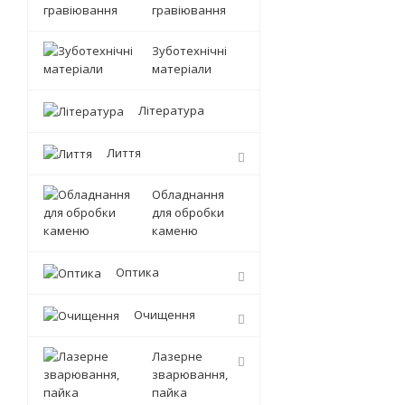
гравіювання
Зуботехнічні
матеріали
Література
Лиття
Обладнання
для обробки
каменю
Оптика
Очищення
Лазерне
зварювання,
пайка