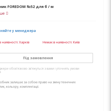
ник FOREDOM №52 для б / м
іше
чняйте у менеджера
в наявності: Харків
Немає в наявності: Київ
Під замовлення
жери обов'язково зв'яжуться з вами і уточнять умови
я
обник залишає за собою право на зміну технічних
ик, кольору, комплектації.