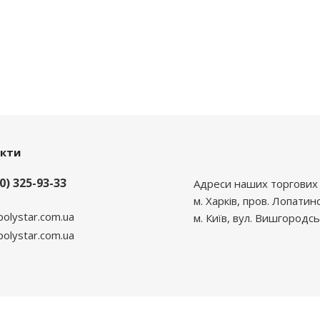
акти
0) 325-93-33
Адреси наших торгових 
м. Харків, пров. Лопатин
polystar.com.ua
м. Київ, вул. Вишгородсь
lystar.com.ua