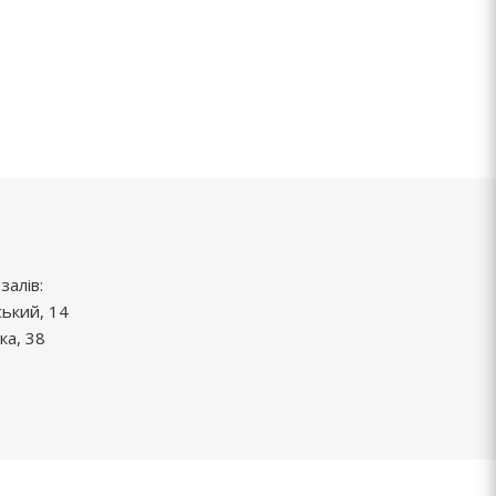
залів:
ський, 14
ка, 38