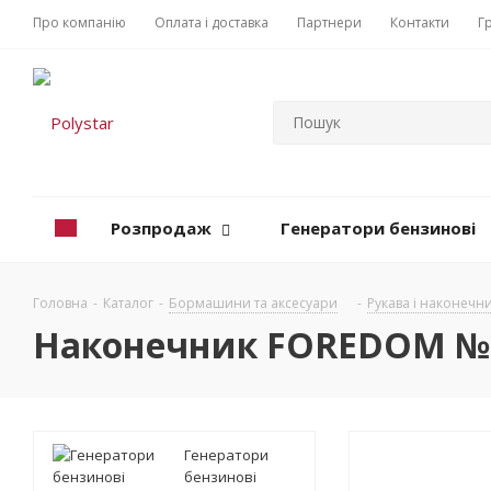
Про компанію
Оплата і доставка
Партнери
Контакти
Г
Розпродаж
Генератори бензинові
Головна
-
Каталог
-
Бормашини та аксесуари
-
Рукава і наконечн
Наконечник FOREDOM №52
Генератори
бензинові