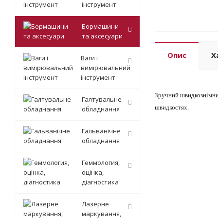
інструмент
Бормашини
та аксесуари
Опис
Х
Ваги і
вимірювальний
інструмент
Зручний швидкознімний
Галтувальне
швидкостях.
обладнання
Гальванічне
обладнання
Геммология,
оцінка,
діагностика
Лазерне
маркування,