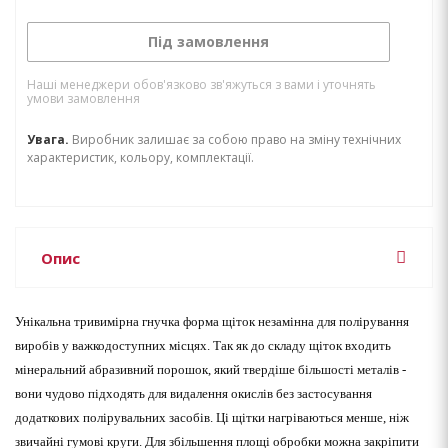
Під замовлення
Наші менеджери обов'язково зв'яжуться з вами і уточнять
умови замовлення
Увага.
Виробник залишає за собою право на зміну технічних
характеристик, кольору, комплектації.
Опис
Унікальна тривимірна гнучка форма щіток незамінна для полірування
виробів у важкодоступних місцях. Так як до складу щіток входить
мінеральний абразивний порошок, який твердіше більшості металів -
вони чудово підходять для видалення окислів без застосування
додаткових полірувальних засобів. Ці щітки нагріваються менше, ніж
звичайні гумові круги. Для збільшення площі обробки можна закріпити