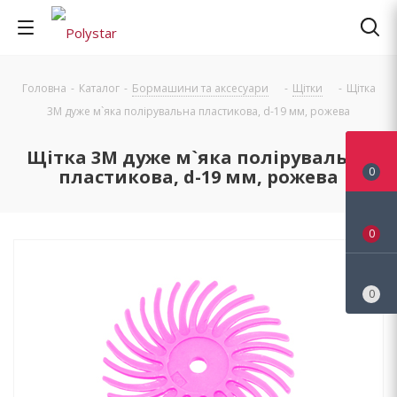
Головна
-
Каталог
-
Бормашини та аксесуари
-
Щітки
-
Щітка
3М дуже м`яка полірувальна пластикова, d-19 мм, рожева
Щітка 3М дуже м`яка полірувальна
0
пластикова, d-19 мм, рожева
0
0