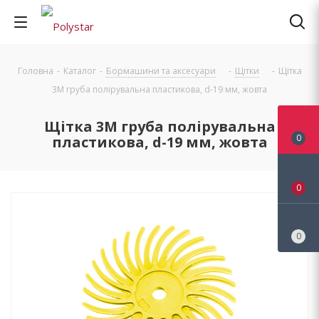
Головна
-
Каталог
-
Бормашини та аксесуари
-
Щітки
-
Щітка
3М груба полірувальна пластикова, d-19 мм, жовта
Щітка 3М груба полірувальна
0
пластикова, d-19 мм, жовта
0
0