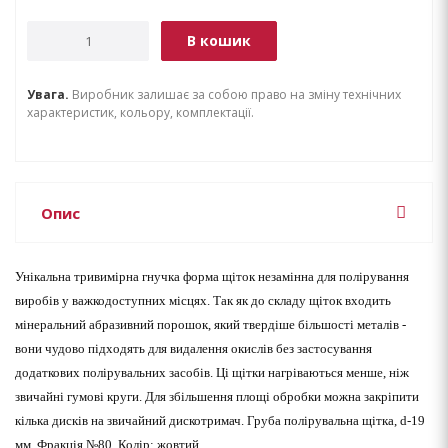
В кошик
Увага.
Виробник залишає за собою право на зміну технічних
характеристик, кольору, комплектації.
Опис
Унікальна тривимірна гнучка форма щіток незамінна для полірування
виробів у важкодоступних місцях. Так як до складу щіток входить
мінеральний абразивний порошок, який твердіше більшості металів -
вони чудово підходять для видалення окислів без застосування
додаткових полірувальних засобів. Ці щітки нагріваються менше, ніж
звичайні гумові круги. Для збільшення площі обробки можна закріпити
кілька дисків на звичайний дискотримач. Груба полірувальна щітка, d-19
мм. Фракція №80. Колір: жовтий.