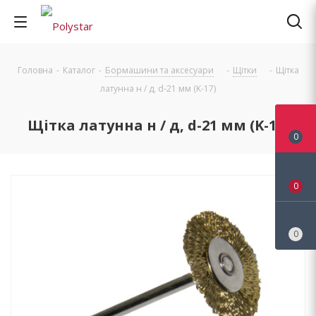
Головна
-
Каталог
-
Бормашини та аксесуари
-
Щітки
-
Щітка
латунна н / д, d-21 мм (K-17)
Щітка латунна н / д, d-21 мм (K-17)
0
0
0