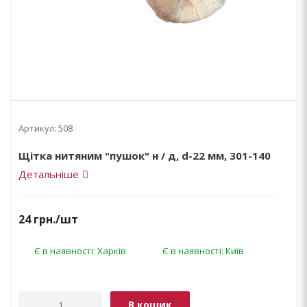
Артикул:
508
Щітка нитяним "пушок" н / д, d-22 мм, 301-140
Детальніше
24
грн.
/шт
Є в наявності: Харків
Є в наявності: Київ
В кошик