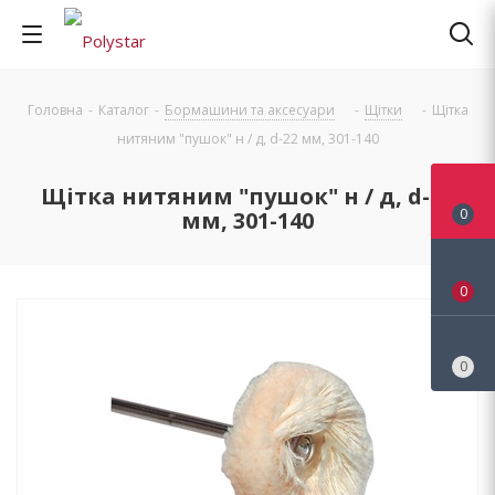
Головна
-
Каталог
-
Бормашини та аксесуари
-
Щітки
-
Щітка
нитяним "пушок" н / д, d-22 мм, 301-140
Щітка нитяним "пушок" н / д, d-22
0
мм, 301-140
0
0