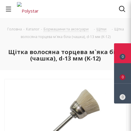
Головна
-
Каталог
-
Бормашини та аксесуари
-
Щітки
-
Щітка
волосяна торцева м`яка біла (чашка), d-13 мм (K-12)
Щітка волосяна торцева м`яка біла
0
(чашка), d-13 мм (K-12)
0
0