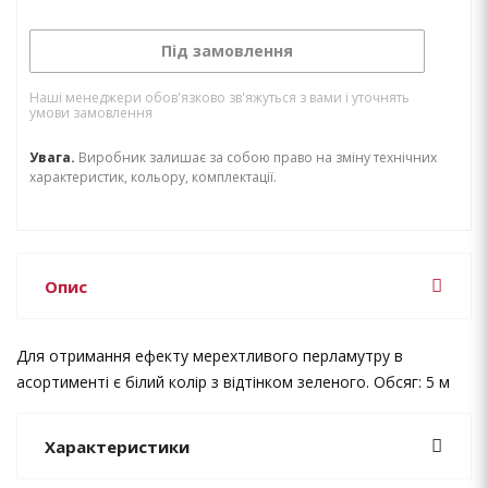
Під замовлення
Наші менеджери обов'язково зв'яжуться з вами і уточнять
умови замовлення
Увага.
Виробник залишає за собою право на зміну технічних
характеристик, кольору, комплектації.
Опис
Для отримання ефекту мерехтливого перламутру в
асортименті є білий колір з відтінком зеленого. Обсяг: 5 м
Характеристики