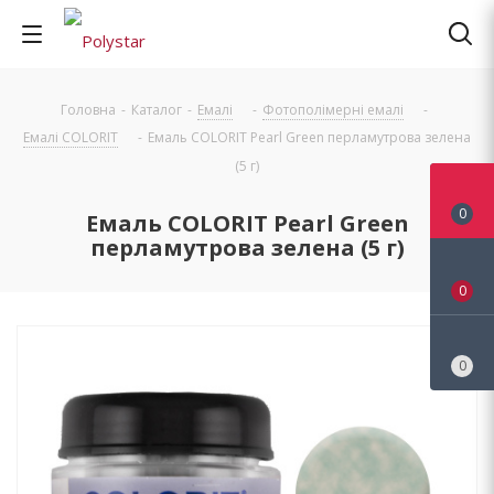
Головна
-
Каталог
-
Емалі
-
Фотополімерні емалі
-
Емалі COLORIT
-
Емаль COLORIT Pearl Green перламутрова зелена
(5 г)
0
Емаль COLORIT Pearl Green
перламутрова зелена (5 г)
0
0