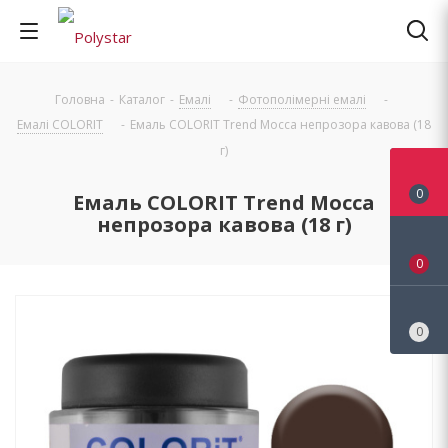
Головна
-
Каталог
-
Емалі
-
Фотополімерні емалі
-
Емалі COLORIT
-
Емаль COLORIT Trend Mocca непрозора кавова (18
г)
0
Емаль COLORIT Trend Mocca
непрозора кавова (18 г)
0
0