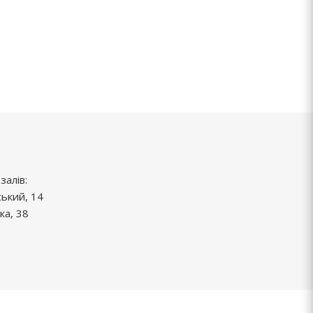
залів:
ський, 14
ка, 38