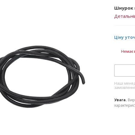
Шнурок 
Детальн
Ціну уто
Немає 
Наші менед
замовленн
Увага.
Вир
характерист