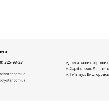
акти
0) 325-93-33
Адреси наших торгових 
м. Харків, пров. Лопатин
polystar.com.ua
м. Київ, вул. Вишгородсь
lystar.com.ua