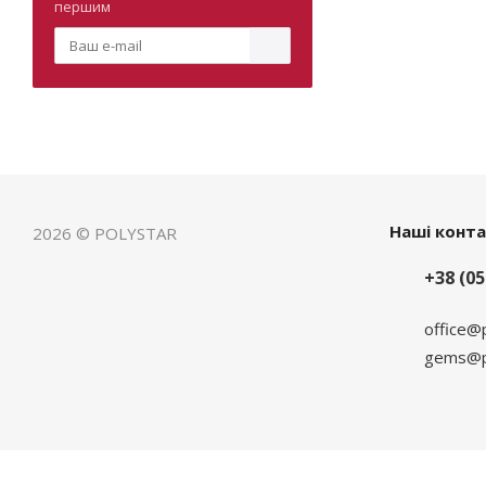
першим
Наші конт
2026 © POLYSTAR
+38 (05
office@
gems@po