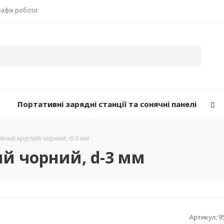
рафік роботи
Портативні зарядні станції та сонячні панелі
яний круглий чорний, d-3 мм
й чорний, d-3 мм
Артикул:
9