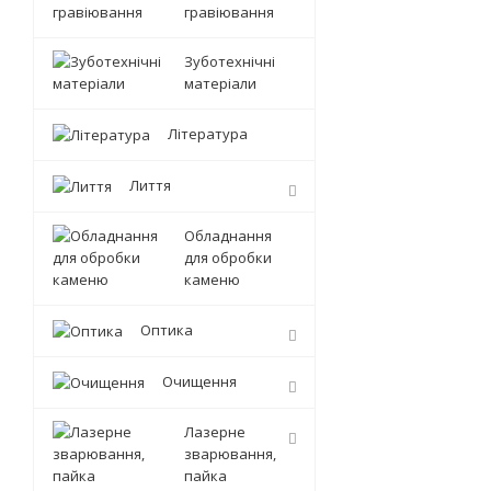
гравіювання
Зуботехнічні
матеріали
Література
Лиття
Обладнання
для обробки
каменю
Оптика
Очищення
Лазерне
зварювання,
пайка