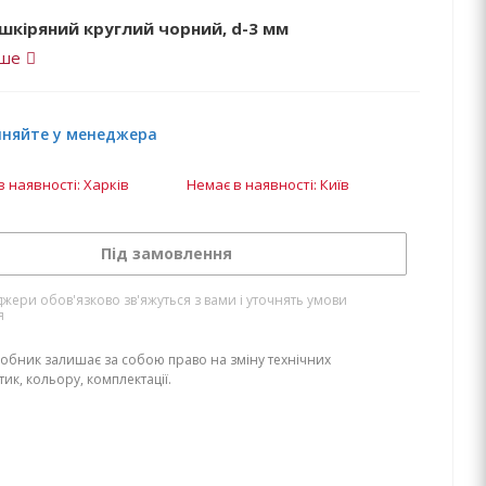
шкіряний круглий чорний, d-3 мм
іше
чняйте у менеджера
в наявності: Харків
Немає в наявності: Київ
Під замовлення
жери обов'язково зв'яжуться з вами і уточнять умови
я
обник залишає за собою право на зміну технічних
ик, кольору, комплектації.