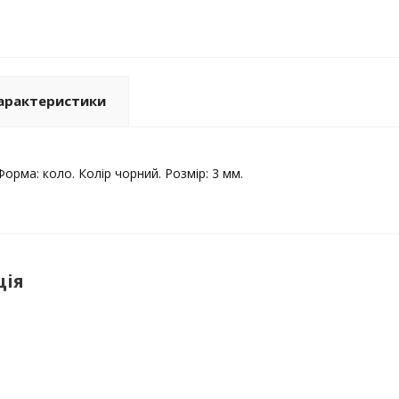
арактеристики
орма: коло. Колір чорний. Розмір: 3 мм.
ція