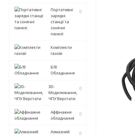
Портативні
зарядні
станції та
сонячні
панелі
Комплекти
газові
Б/В
Обладнання
3D-
Моделювання,
ЧПУ Верстати
Аффінажне
обладнання
Алмазний