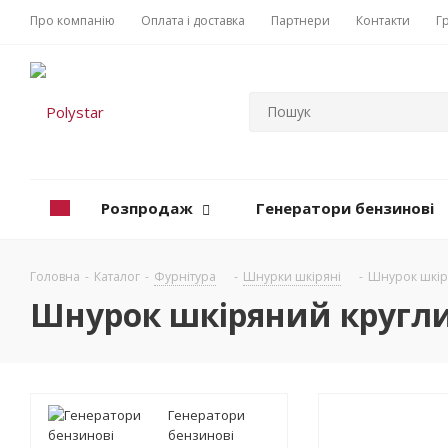
Про компанію
Оплата і доставка
Партнери
Контакти
Г
Розпродаж
Генератори бензинові
Головна
-
Каталог
-
Фурнітура
-
Шнурки шкіряні
-
Шнурок шкір
Шнурок шкіряний кругли
Генератори
бензинові