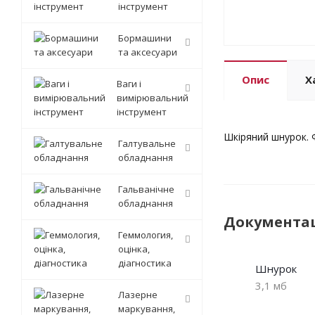
інструмент
Бормашини
та аксесуари
Опис
Х
Ваги і
вимірювальний
інструмент
Шкіряний шнурок. Ф
Галтувальне
обладнання
Гальванічне
обладнання
Документа
Геммология,
оцінка,
діагностика
Шнурок
3,1 мб
Лазерне
маркування,