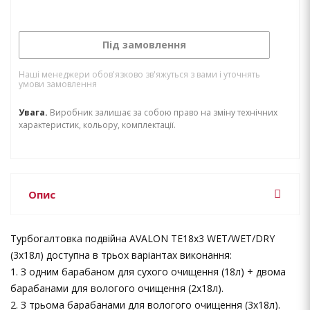
Під замовлення
Наші менеджери обов'язково зв'яжуться з вами і уточнять
умови замовлення
Увага.
Виробник залишає за собою право на зміну технічних
характеристик, кольору, комплектації.
Опис
Турбогалтовка подвійна AVALON TE18х3 WET/WET/DRY
(3х18л) доступна в трьох варіантах виконання:
1. З одним барабаном для сухого очищення (18л) + двома
барабанами для вологого очищення (2х18л).
2. З трьома барабанами для вологого очищення (3х18л).