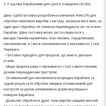
3. З трьома барабанами для сухого очищення (3х18л).
Дана турбогалтовка розроблена компанією AVALON для
обробки невеликих виробів з металу, загальна вага яких, за
один цикл обробки, не повинна перевищувати 2кг на кожен
барабан. Дана галтовка може застосовуватися з
використанням керамічних, пластикових, порцелянових
наповнювачів, а також наповнювачем з нержавіючої сталі.
Переваги:
- Галтовка підходить для процесів, що мають декілька
етапів.
- Міцна зварена рама з нержавіючої сталі з вмонтованим
ручним перекидаючим пристрієм.
- Оптимальний рух наповнювача всередині барабана та
чудові результати обробки завдяки оптимізованій для
контроля за рухом наповнювача формі внутрішньої
поверхні барабана.
- Дозволяє обробляти дуже тонкі вироби завдяки високій