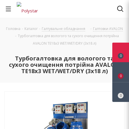
Головна
-
Каталог
-
Галтувальне обладнання
-
Галтовки AVALON
-
Турбогалтовка для вологого та сухого очищення потрійна
AVALON ТЕ18х3 WET/WET/DRY (3x18 л)
0
Турбогалтовка для вологого та
сухого очищення потрійна AVALON
ТЕ18х3 WET/WET/DRY (3x18 л)
0
0