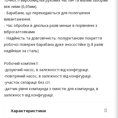
точності виробництва рухомих частин та малим зазорам
між ними (0,05мм).
- Барабани, що перекидаються для полегшення
вивантаження.
- Час обробки в декілька разів менше в порівнянні з
віброгалтовками.
- Надійність та довговічність: поліуретанове покриття
робочої поверхні барабана дуже зносостійке (у 8 разів
надійніше за сталь)
Робочий комплект:
-дозуючий насос, в залежності від конфігурації.
-повітряний насос, в залежності від конфігурації.
-участок сепарації без сіт.
-датчик рівня компаунда з ємністю для компаунда, в
залежності від конфігурації.
Характеристики